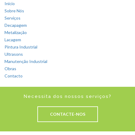
Inicio
Sobre Nós
Serviços
Decapagem
Metalização
Lacagem
Pintura Industrial
Ultrasons
Manutenção Industrial
Obras
Contacto
Necessita dos nossos serviços?
CONTACTE-NOS